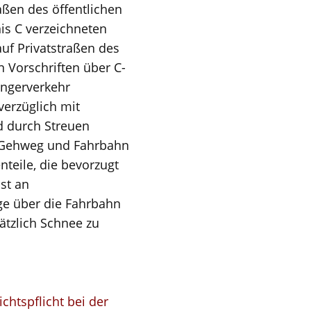
ßen des öffentlichen
is C verzeichneten
uf Privatstraßen des
n Vorschriften über C-
ängerverkehr
verzüglich mit
d durch Streuen
nd Gehweg und Fahrbahn
teile, die bevorzugt
st an
e über die Fahrbahn
ätzlich Schnee zu
chtspflicht bei der