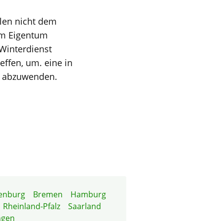
llen nicht dem
em Eigentum
Winterdienst
ffen, um. eine in
e abzuwenden.
enburg
Bremen
Hamburg
Rheinland-Pfalz
Saarland
ngen