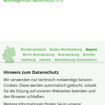
wohneigentum.de/bv/on241575
Bundesverband
Baden-Württemberg
Bayern
Berlin-Brandenburg
Brandenburg
Bremen
Hamburg
Hessen
Mecklenburg-Vorpommern
Niedersachsen
Nordrhein-Westfalen
Rheinland-Pfalz
Saarland
Sachsen
Hinweis zum Datenschutz
Sachsen-Anhalt
Schleswig-Holstein
Thüringen
Wir verwenden nur technisch notwendige Session-
Mitgliedermagazin
Gartenberatung
Cookies. Diese werden automatisch gelöscht, sobald
Sie die Sitzung auf unseren Webseiten beenden und
den Browser schließen.
© Bezirk Niederbayern e.V. im Verband Wohneigentum
Bayern e.V.
Weitere Informationen finden Sie in unserer