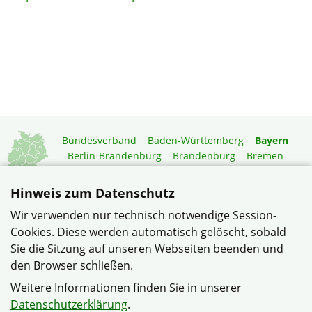
Bundesverband
Baden-Württemberg
Bayern
Berlin-Brandenburg
Brandenburg
Bremen
Hamburg
Hessen
Mecklenburg-Vorpommern
Niedersachsen
Nordrhein-Westfalen
Hinweis zum Datenschutz
Rheinland-Pfalz
Saarland
Sachsen
Wir verwenden nur technisch notwendige Session-
Sachsen-Anhalt
Schleswig-Holstein
Thüringen
Cookies. Diese werden automatisch gelöscht, sobald
Mitgliedermagazin
Gartenberatung
Sie die Sitzung auf unseren Webseiten beenden und
den Browser schließen.
© Siedlergemeinschaft Germannsdorf im Verband
Weitere Informationen finden Sie in unserer
Wohneigentum Bayern e.V.
Datenschutzerklärung
.