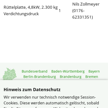
Nils Zollmeyer
Rüttelplatte, 4,8kW, 2.300 kg
1
(0176-
Verdichtungsdruck
62331351)
Bundesverband
Baden-Württemberg
Bayern
Berlin-Brandenburg
Brandenburg
Bremen
Hamburg
Hessen
Mecklenburg-Vorpommern
Niedersachsen
Nordrhein-Westfalen
Hinweis zum Datenschutz
Rheinland-Pfalz
Saarland
Sachsen
Wir verwenden nur technisch notwendige Session-
Sachsen-Anhalt
Schleswig-Holstein
Thüringen
Cookies. Diese werden automatisch gelöscht, sobald
Mitgliedermagazin
Gartenberatung