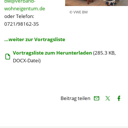
bw@verband-
wohneigentum.de
© VWE BW
oder Telefon:
0721/98162-35
...weiter zur Vortragsliste
Vortragsliste zum Herunterladen
(285.3 KB,
DOCX-Datei)
Beitrag teilen