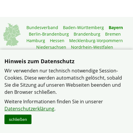
Bundesverband
Baden-Württemberg
Bayern
Berlin-Brandenburg
Brandenburg
Bremen
Hamburg
Hessen
Mecklenburg-Vorpommern
Niedersachsen
Nordrhein-Westfalen
Rheinland-Pfalz
Saarland
Sachsen
Sachsen-Anhalt
Schleswig-Holstein
Thüringen
Hinweis zum Datenschutz
Wir verwenden nur technisch notwendige Session-
Mitgliedermagazin
Gartenberatung
Cookies. Diese werden automatisch gelöscht, sobald
Sie die Sitzung auf unseren Webseiten beenden und
© Siedlergemeinschaft Oberwildenau e.V. im Verband
den Browser schließen.
Wohneigentum Bayern e.V.
Weitere Informationen finden Sie in unserer
Datenschutzerklärung
Haftungshinweise
Impressum
Datenschutzerklärung
.
Sitemap
Kontakt
schließen