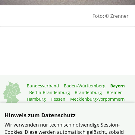
Foto: © Zrenner
Bundesverband
Baden-Württemberg
Bayern
Berlin-Brandenburg
Brandenburg
Bremen
Hamburg
Hessen
Mecklenburg-Vorpommern
Niedersachsen
Nordrhein-Westfalen
Rheinland-Pfalz
Saarland
Sachsen
Hinweis zum Datenschutz
Sachsen-Anhalt
Schleswig-Holstein
Thüringen
Wir verwenden nur technisch notwendige Session-
Mitgliedermagazin
Gartenberatung
Cookies. Diese werden automatisch gelöscht, sobald