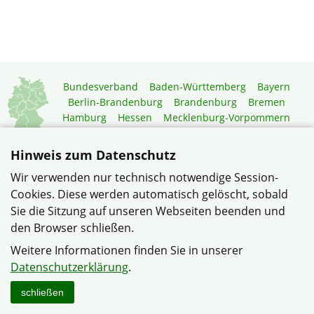
Bundesverband
Baden-Württemberg
Bayern
Berlin-Brandenburg
Brandenburg
Bremen
Hamburg
Hessen
Mecklenburg-Vorpommern
Niedersachsen
Nordrhein-Westfalen
Rheinland-Pfalz
Saarland
Sachsen
Hinweis zum Datenschutz
Sachsen-Anhalt
Schleswig-Holstein
Thüringen
Wir verwenden nur technisch notwendige Session-
Mitgliedermagazin
Gartenberatung
Cookies. Diese werden automatisch gelöscht, sobald
Sie die Sitzung auf unseren Webseiten beenden und
den Browser schließen.
© ... für alle, die bauen, modernisieren und wohnen im
Verband Wohneigentum Saarland e.V.
Weitere Informationen finden Sie in unserer
Datenschutzerklärung
Datenschutzerklärung
.
Haftungshinweise
Impressum
Sitemap
Kontakt
schließen