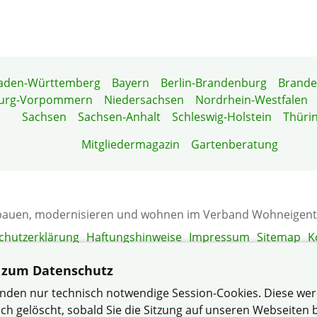
aden-Württemberg
Bayern
Berlin-Brandenburg
Brand
urg-Vorpommern
Niedersachsen
Nordrhein-Westfalen
Sachsen
Sachsen-Anhalt
Schleswig-Holstein
Thüri
Mitgliedermagazin
Gartenberatung
die bauen, modernisieren und wohnen im Verband Wohneigen
chutzerklärung
Haftungshinweise
Impressum
Sitemap
K
 zum Datenschutz
nden nur technisch notwendige Session-Cookies. Diese we
ch gelöscht, sobald Sie die Sitzung auf unseren Webseiten