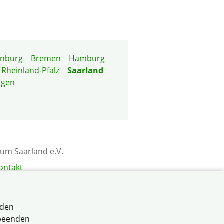
enburg
Bremen
Hamburg
Rheinland-Pfalz
Saarland
ngen
tum Saarland e.V.
ontakt
rden
 beenden