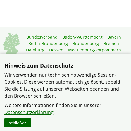
Bundesverband
Baden-Württemberg
Bayern
Berlin-Brandenburg
Brandenburg
Bremen
Hamburg
Hessen
Mecklenburg-Vorpommern
Niedersachsen
Nordrhein-Westfalen
Rheinland-Pfalz
Saarland
Sachsen
Hinweis zum Datenschutz
Sachsen-Anhalt
Schleswig-Holstein
Thüringen
Wir verwenden nur technisch notwendige Session-
Mitgliedermagazin
Gartenberatung
Cookies. Diese werden automatisch gelöscht, sobald
Sie die Sitzung auf unseren Webseiten beenden und
den Browser schließen.
© ... für alle, die bauen, modernisieren und wohnen im
Verband Wohneigentum Saarland e.V.
Weitere Informationen finden Sie in unserer
Datenschutzerklärung
Datenschutzerklärung
.
Haftungshinweise
Impressum
Sitemap
Kontakt
schließen