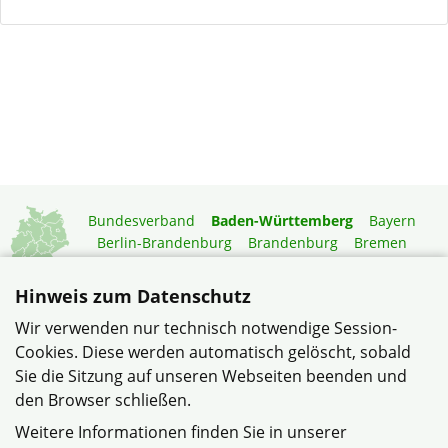
Bundesverband
Baden-Württemberg
Bayern
Berlin-Brandenburg
Brandenburg
Bremen
Hamburg
Hessen
Mecklenburg-Vorpommern
Niedersachsen
Nordrhein-Westfalen
Hinweis zum Datenschutz
Rheinland-Pfalz
Saarland
Sachsen
Wir verwenden nur technisch notwendige Session-
Sachsen-Anhalt
Schleswig-Holstein
Thüringen
Cookies. Diese werden automatisch gelöscht, sobald
Mitgliedermagazin
Gartenberatung
Sie die Sitzung auf unseren Webseiten beenden und
den Browser schließen.
© Siedler und Wohneigentümer Sinsheim im Verband
Weitere Informationen finden Sie in unserer
Wohneigentum Baden-Württemberg e.V.