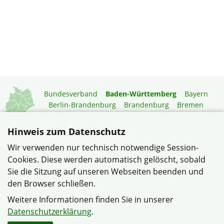
Bundesverband
Baden-Württemberg
Bayern
Berlin-Brandenburg
Brandenburg
Bremen
Hamburg
Hessen
Mecklenburg-Vorpommern
Niedersachsen
Nordrhein-Westfalen
Hinweis zum Datenschutz
Rheinland-Pfalz
Saarland
Sachsen
Wir verwenden nur technisch notwendige Session-
Sachsen-Anhalt
Schleswig-Holstein
Thüringen
Cookies. Diese werden automatisch gelöscht, sobald
Mitgliedermagazin
Gartenberatung
Sie die Sitzung auf unseren Webseiten beenden und
den Browser schließen.
© Siedler und Wohneigentümer Sinsheim im Verband
Weitere Informationen finden Sie in unserer
Wohneigentum Baden-Württemberg e.V.
Datenschutzerklärung
.
Datenschutzerklärung
Impressum
Sitemap