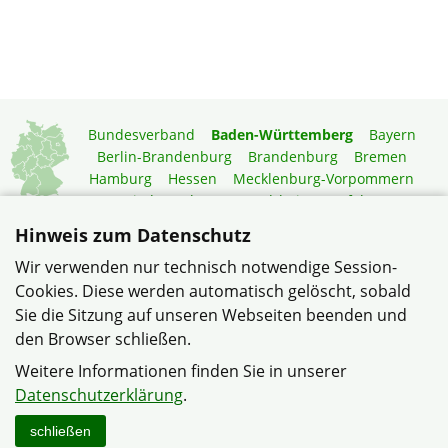
Bundesverband
Baden-Württemberg
Bayern
Berlin-Brandenburg
Brandenburg
Bremen
Hamburg
Hessen
Mecklenburg-Vorpommern
Niedersachsen
Nordrhein-Westfalen
Rheinland-Pfalz
Saarland
Sachsen
Hinweis zum Datenschutz
Sachsen-Anhalt
Schleswig-Holstein
Thüringen
Wir verwenden nur technisch notwendige Session-
Mitgliedermagazin
Gartenberatung
Cookies. Diese werden automatisch gelöscht, sobald
Sie die Sitzung auf unseren Webseiten beenden und
den Browser schließen.
© Siedler und Wohneigentümer Sinsheim im Verband
Wohneigentum Baden-Württemberg e.V.
Weitere Informationen finden Sie in unserer
Datenschutzerklärung
Impressum
Sitemap
Datenschutzerklärung
.
schließen