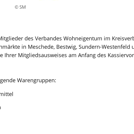
© SM
e Mitglieder des Verbandes Wohneigentum im Kreisver
enmärkte in Meschede, Bestwig, Sundern-Westenfeld 
ge Ihrer Mitgliedsausweises am Anfang des Kassiervo
lgende Warengruppen:
ittel
n