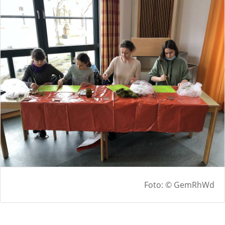
Foto: © GemRhWd