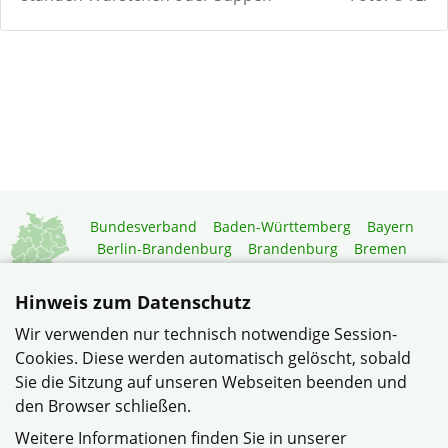
Bundesverband
Baden-Württemberg
Bayern
Berlin-Brandenburg
Brandenburg
Bremen
Hamburg
Hessen
Mecklenburg-Vorpommern
Niedersachsen
Nordrhein-Westfalen
Hinweis zum Datenschutz
Rheinland-Pfalz
Saarland
Sachsen
Wir verwenden nur technisch notwendige Session-
Sachsen-Anhalt
Schleswig-Holstein
Thüringen
Cookies. Diese werden automatisch gelöscht, sobald
Mitgliedermagazin
Gartenberatung
Sie die Sitzung auf unseren Webseiten beenden und
den Browser schließen.
© Gadeland im Verband Wohneigentum Schleswig-Holstein
Weitere Informationen finden Sie in unserer