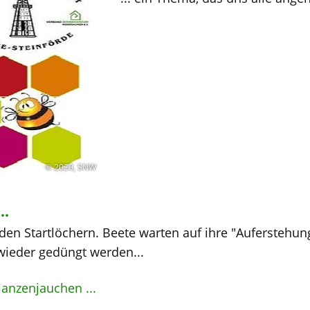
© 2020, SNW
..
 den Startlöchern. Beete warten auf ihre "Auferstehu
ieder gedüngt werden...
lanzenjauchen ...