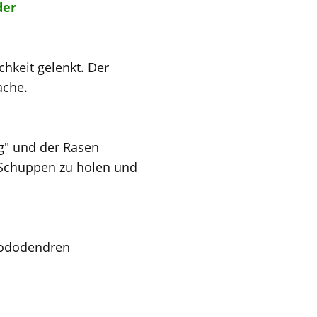
der
chkeit gelenkt. Der
ache.
ng" und der Rasen
 Schuppen zu holen und
hododendren