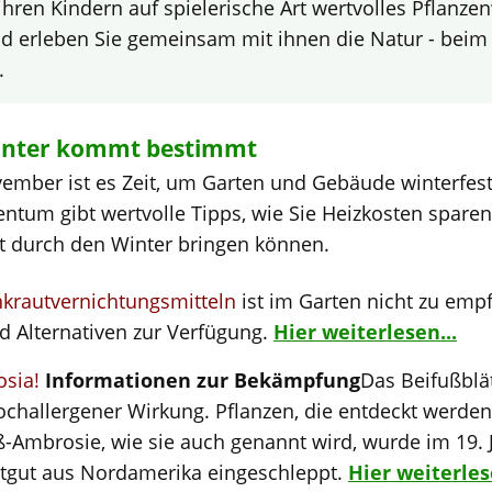
 ihren Kindern auf spielerische Art wertvolles Pflan
und erleben Sie gemeinsam mit ihnen die Natur - beim
.
inter kommt bestimmt
ember ist es Zeit, um Garten und Gebäude winterfes
tum gibt wertvolle Tipps, wie Sie Heizkosten sparen
t durch den Winter bringen können.
nkrautvernichtungsmitteln
ist im Garten nicht zu emp
d Alternativen zur Verfügung.
Hier weiterlesen...
osia!
Informationen zur Bekämpfung
Das Beifußblät
ochallergener Wirkung. Pflanzen, die entdeckt werden,
ß-Ambrosie, wie sie auch genannt wird, wurde im 19.
atgut aus Nordamerika eingeschleppt.
Hier weiterles