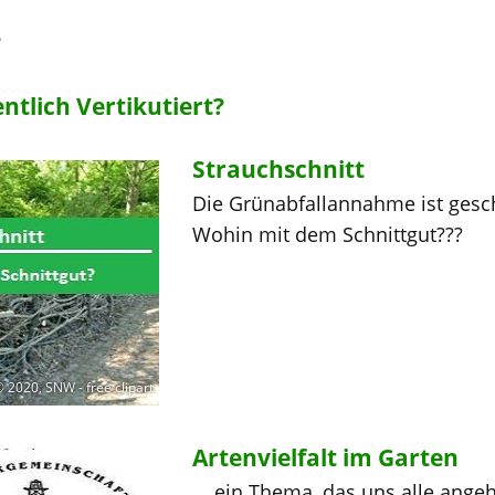
?
ntlich Vertikutiert?
Strauchschnitt
Die Grünabfallannahme ist gesch
Wohin mit dem Schnittgut???
 2020, SNW - free clipart
Artenvielfalt im Garten
... ein Thema, das uns alle angeh