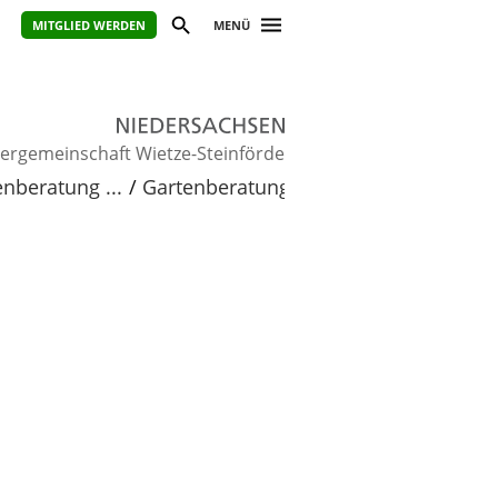
MITGLIED WERDEN
MENÜ
lergemeinschaft Wietze-Steinförde
nberatung ...
Gartenberatung in Wietze
…