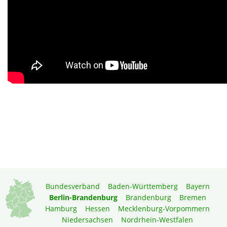
Bundesverband
Baden-Württemberg
Bayern
Berlin-Brandenburg
Brandenburg
Bremen
Hamburg
Hessen
Mecklenburg-Vorpommern
Niedersachsen
Nordrhein-Westfalen