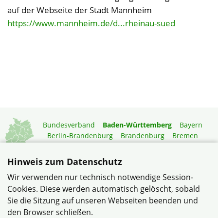
auf der Webseite der Stadt Mannheim
https://www.mannheim.de/d...rheinau-sued
Bundesverband
Baden-Württemberg
Bayern
Berlin-Brandenburg
Brandenburg
Bremen
Hamburg
Hessen
Mecklenburg-Vorpommern
Niedersachsen
Nordrhein-Westfalen
Hinweis zum Datenschutz
Rheinland-Pfalz
Saarland
Sachsen
Wir verwenden nur technisch notwendige Session-
Sachsen-Anhalt
Schleswig-Holstein
Thüringen
Cookies. Diese werden automatisch gelöscht, sobald
Mitgliedermagazin
Gartenberatung
Sie die Sitzung auf unseren Webseiten beenden und
den Browser schließen.