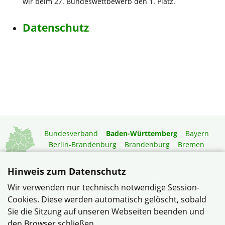
wir beim 27. Bundeswettbewerb den 1. Platz.
Datenschutz
Bundesverband
Baden-Württemberg
Bayern
Berlin-Brandenburg
Brandenburg
Bremen
Hamburg
Hessen
Mecklenburg-Vorpommern
Niedersachsen
Nordrhein-Westfalen
Hinweis zum Datenschutz
Rheinland-Pfalz
Saarland
Sachsen
Wir verwenden nur technisch notwendige Session-
Sachsen-Anhalt
Schleswig-Holstein
Thüringen
Cookies. Diese werden automatisch gelöscht, sobald
Mitgliedermagazin
Gartenberatung
Sie die Sitzung auf unseren Webseiten beenden und
den Browser schließen.