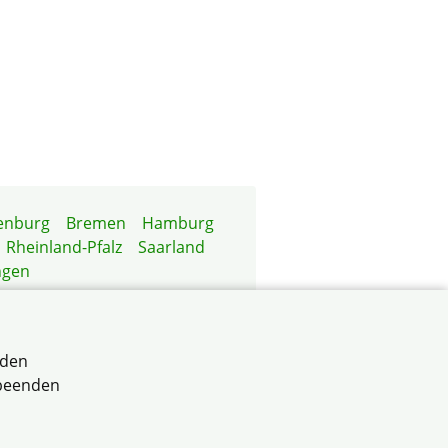
enburg
Bremen
Hamburg
Rheinland-Pfalz
Saarland
ngen
rden
 beenden
 Baden-Württemberg e.V.