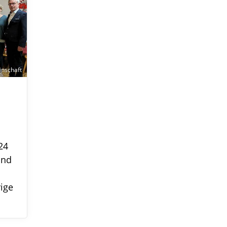
nschaft
24
and
rige