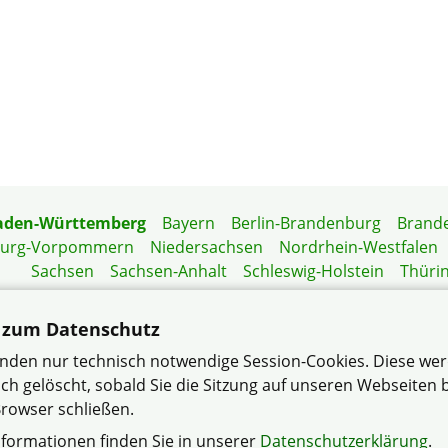
aden-Württemberg
Bayern
Berlin-Brandenburg
Brand
burg-Vorpommern
Niedersachsen
Nordrhein-Westfalen
Sachsen
Sachsen-Anhalt
Schleswig-Holstein
Thüri
Mitgliedermagazin
Gartenberatung
 zum Datenschutz
nden nur technisch notwendige Session-Cookies. Diese we
ch gelöscht, sobald Sie die Sitzung auf unseren Webseiten
haft e.V. Mannheim-Rheinau-Süd im Verband Wohneigentum
rowser schließen.
Datenschutzerklärung
Impressum
Sitemap
nformationen finden Sie in unserer
Datenschutzerklärung
.