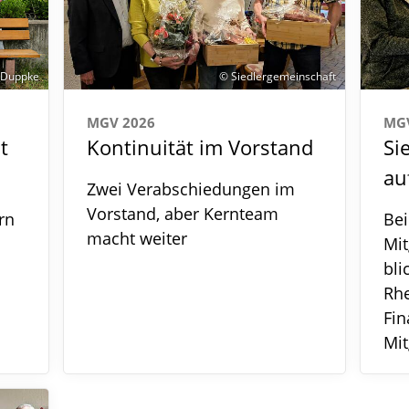
 Duppke
© Siedlergemeinschaft
MGV 2026
MG
t
Kontinuität im Vorstand
Si
au
Zwei Verabschiedungen im
Vorstand, aber Kernteam
rn
Bei
macht weiter
Mi
bli
Rh
Fin
Mit