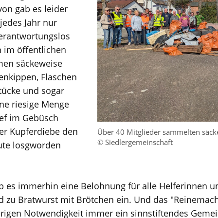
von gab es leider
jedes Jahr nur
verantwortungslos
im öffentlichen
men säckeweise
enkippen, Flaschen
tücke und sogar
ne riesige Menge
ief im Gebüsch
ier Kupferdiebe den
Über 40 Mitglieder sammelten säck
© Siedlergemeinschaft
eute losgworden
b es immerhin eine Belohnung für alle Helferinnen un
d zu Bratwurst mit Brötchen ein. Und das "Reinemache
raurigen Notwendigkeit immer ein sinnstiftendes Gemei