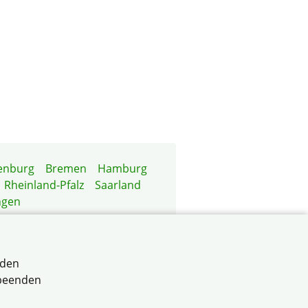
enburg
Bremen
Hamburg
Rheinland-Pfalz
Saarland
ngen
rden
 beenden
 Baden-Württemberg e.V.