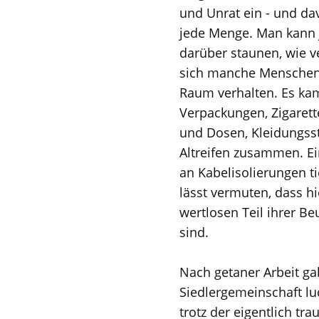
und Unrat ein - und da
jede Menge. Man kann 
darüber staunen, wie 
sich manche Menschen 
Raum verhalten. Es ka
Verpackungen, Zigarett
und Dosen, Kleidungss
Altreifen zusammen. Ei
an Kabelisolierungen t
lässt vermuten, dass h
wertlosen Teil ihrer B
sind.
Nach getaner Arbeit ga
Siedlergemeinschaft lu
trotz der eigentlich t