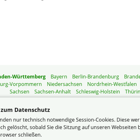
aden-Württemberg
Bayern
Berlin-Brandenburg
Brand
burg-Vorpommern
Niedersachsen
Nordrhein-Westfalen
Sachsen
Sachsen-Anhalt
Schleswig-Holstein
Thüri
Mitgliedermagazin
Gartenberatung
 zum Datenschutz
nden nur technisch notwendige Session-Cookies. Diese we
ch gelöscht, sobald Sie die Sitzung auf unseren Webseiten
haft e.V. Mannheim-Rheinau-Süd im Verband Wohneigentum
rowser schließen.