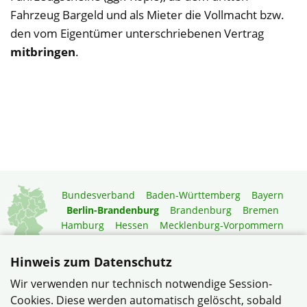
Fahrzeug Bargeld und als Mieter die Vollmacht bzw.
den vom Eigentümer unterschriebenen Vertrag
mitbringen
.
Bundesverband
Baden-Württemberg
Bayern
Berlin-Brandenburg
Brandenburg
Bremen
Hamburg
Hessen
Mecklenburg-Vorpommern
Niedersachsen
Nordrhein-Westfalen
Rheinland-Pfalz
Saarland
Sachsen
Hinweis zum Datenschutz
Sachsen-Anhalt
Schleswig-Holstein
Thüringen
Wir verwenden nur technisch notwendige Session-
Mitgliedermagazin
Gartenberatung
Cookies. Diese werden automatisch gelöscht, sobald