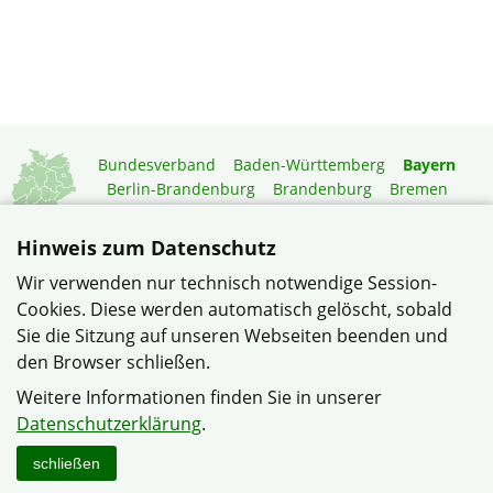
Bundesverband
Baden-Württemberg
Bayern
Berlin-Brandenburg
Brandenburg
Bremen
Hamburg
Hessen
Mecklenburg-Vorpommern
Niedersachsen
Nordrhein-Westfalen
Hinweis zum Datenschutz
Rheinland-Pfalz
Saarland
Sachsen
Wir verwenden nur technisch notwendige Session-
Sachsen-Anhalt
Schleswig-Holstein
Thüringen
Cookies. Diese werden automatisch gelöscht, sobald
Mitgliedermagazin
Gartenberatung
Sie die Sitzung auf unseren Webseiten beenden und
den Browser schließen.
© Siedlergemeinschaft Escherlich im Verband Wohneigentum
Weitere Informationen finden Sie in unserer
Bayern e.V.
Datenschutzerklärung
.
Datenschutzerklärung
Impressum
Sitemap
Kontakt
schließen