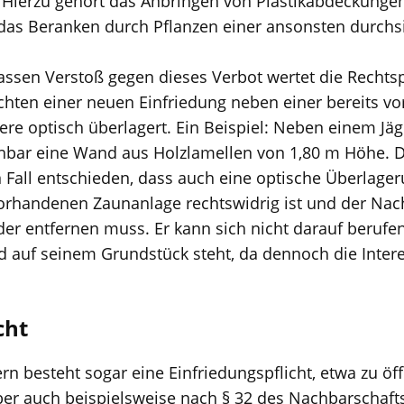
 Hierzu gehört das Anbringen von Plastikabdeckungen
as Beranken durch Pflanzen einer ansonsten durchs
assen Verstoß gegen dieses Verbot wertet die Recht
ichten einer neuen Einfriedung neben einer bereits v
ere optisch überlagert. Ein Beispiel: Neben einem Jä
chbar eine Wand aus Holzlamellen von 1,80 m Höhe. 
n Fall entschieden, dass auch eine optische Überlage
vorhandenen Zaunanlage rechtswidrig ist und der Nac
eder entfernen muss. Er kann sich nicht darauf berufen
 auf seinem Grundstück steht, da dennoch die Inter
cht
n besteht sogar eine Einfriedungspflicht, etwa zu öf
ber auch beispielsweise nach § 32 des Nachbarschaf