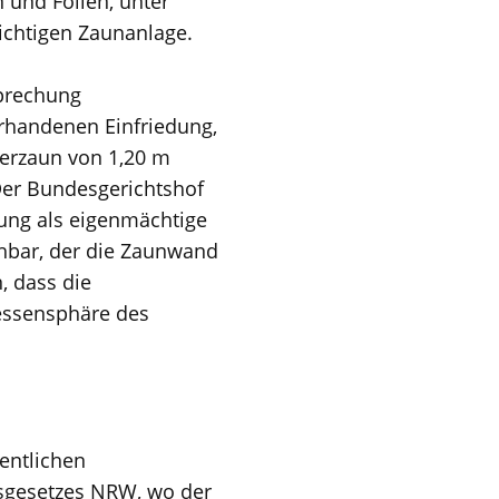
 und Folien, unter
ichtigen Zaunanlage.
sprechung
orhandenen Einfriedung,
gerzaun von 1,20 m
Der Bundesgerichtshof
rung als eigenmächtige
hbar, der die Zaunwand
, dass die
essensphäre des
fentlichen
tsgesetzes NRW, wo der