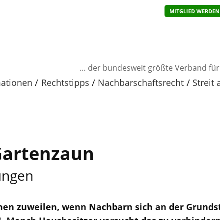
MITGLIED WERDEN
… der bundesweit größte Verband fü
mationen
Rechtstipps
Nachbarschaftsrecht
Streit
Gartenzaun
dungen
ehen zuweilen, wenn Nachbarn sich an der Grunds