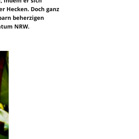
, indem er sich
er Hecken. Doch ganz
hbarn beherzigen
entum NRW.