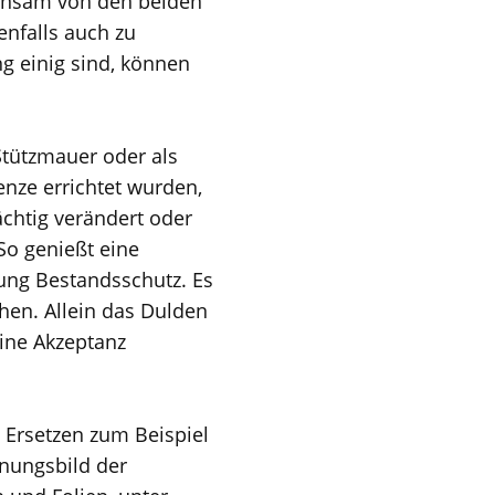
einsam von den beiden
nfalls auch zu
g einig sind, können
Stützmauer oder als
ze errichtet wurden,
chtig verändert oder
So genießt eine
ung Bestandsschutz. Es
hen. Allein das Dulden
eine Akzeptanz
 Ersetzen zum Beispiel
inungsbild der