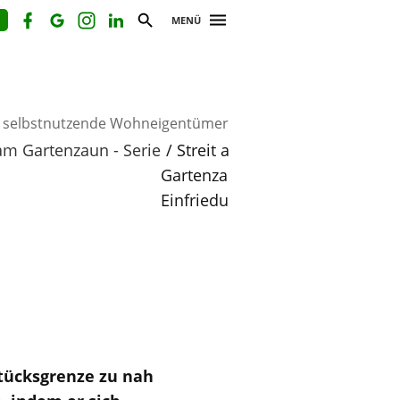
MENÜ
r selbstnutzende Wohneigentümer
 am Gartenzaun - Serie
Streit am
Gartenzaun:
Einfriedungen
tücksgrenze zu nah