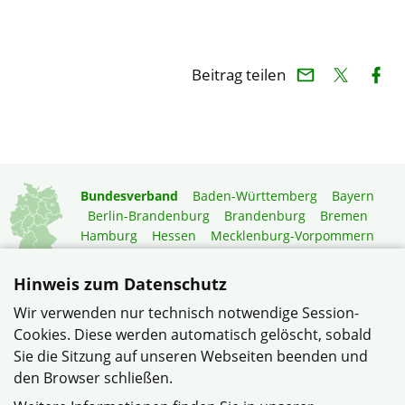
Beitrag teilen
Bundesverband
Baden-Württemberg
Bayern
Berlin-Brandenburg
Brandenburg
Bremen
Hamburg
Hessen
Mecklenburg-Vorpommern
Niedersachsen
Nordrhein-Westfalen
Rheinland-Pfalz
Saarland
Sachsen
Hinweis zum Datenschutz
Sachsen-Anhalt
Schleswig-Holstein
Thüringen
Wir verwenden nur technisch notwendige Session-
Mitgliedermagazin
Gartenberatung
Cookies. Diese werden automatisch gelöscht, sobald
Sie die Sitzung auf unseren Webseiten beenden und
den Browser schließen.
© Verband Wohneigentum e.V. |
Datenschutzerklärung
– …
der bundesweit größte Verband für selbstnutzende