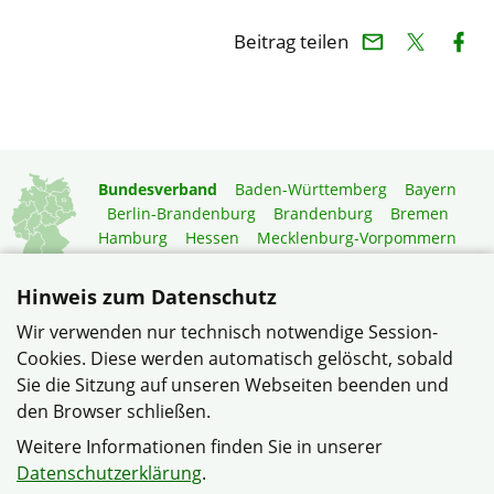
Beitrag teilen
Bundesverband
Baden-Württemberg
Bayern
Berlin-Brandenburg
Brandenburg
Bremen
Hamburg
Hessen
Mecklenburg-Vorpommern
Niedersachsen
Nordrhein-Westfalen
Rheinland-Pfalz
Saarland
Sachsen
Hinweis zum Datenschutz
Sachsen-Anhalt
Schleswig-Holstein
Thüringen
Wir verwenden nur technisch notwendige Session-
Mitgliedermagazin
Gartenberatung
Cookies. Diese werden automatisch gelöscht, sobald
Sie die Sitzung auf unseren Webseiten beenden und
den Browser schließen.
© Verband Wohneigentum e.V. |
Datenschutzerklärung
– …
der bundesweit größte Verband für selbstnutzende
Weitere Informationen finden Sie in unserer
Wohneigentümer
Datenschutzerklärung
.