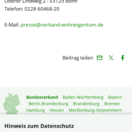
Oberer Lindweg 2 - 53129 Bonn
Telefon: 0228 60468-20
E-Mail:
presse@verband-wohneigentum.de
Beitrag teilen
Bundesverband
Baden-Württemberg
Bayern
Berlin-Brandenburg
Brandenburg
Bremen
Hamburg
Hessen
Mecklenburg-Vorpommern
Niedersachsen
Nordrhein-Westfalen
Rheinland-Pfalz
Saarland
Sachsen
Hinweis zum Datenschutz
Sachsen-Anhalt
Schleswig-Holstein
Thüringen