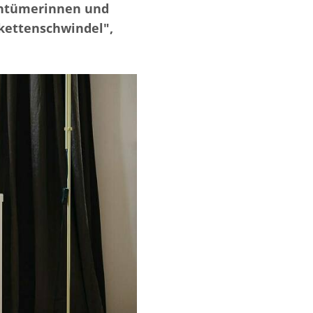
gentümerinnen und
ikettenschwindel",