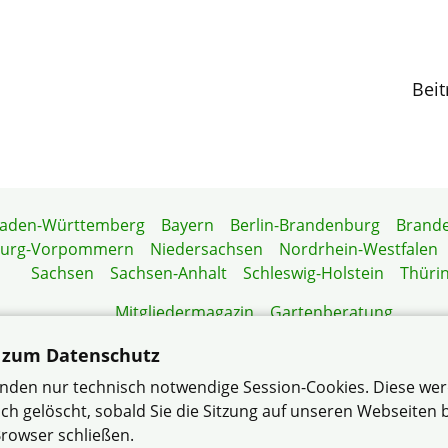
Beit
aden-Württemberg
Bayern
Berlin-Brandenburg
Brand
burg-Vorpommern
Niedersachsen
Nordrhein-Westfalen
Sachsen
Sachsen-Anhalt
Schleswig-Holstein
Thüri
Mitgliedermagazin
Gartenberatung
 zum Datenschutz
nden nur technisch notwendige Session-Cookies. Diese we
 e.V. |
Datenschutzerklärung
– … der bundesweit größte V
ch gelöscht, sobald Sie die Sitzung auf unseren Webseiten
Wohneigentümer
rowser schließen.