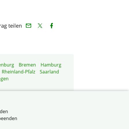
rag teilen
enburg
Bremen
Hamburg
Rheinland-Pfalz
Saarland
ngen
rden
erband für selbstnutzende
 beenden