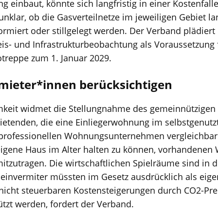
g einbaut, könnte sich langfristig in einer Kostenfalle
unklar, ob die Gasverteilnetze im jeweiligen Gebiet lan
ormiert oder stillgelegt werden. Der Verband plädiert
eis- und Infrastrukturbeobachtung als Voraussetzung f
otreppe zum 1. Januar 2029.
rmieter*innen berücksichtigen
keit widmet die Stellungnahme des gemeinnützigen
ietenden, die eine Einliegerwohnung im selbstgenutz
 professionellen Wohnungsunternehmen vergleichbar.
eigene Haus im Alter halten zu können, vorhandene
itzutragen. Die wirtschaftlichen Spielräume sind in 
Kleinvermiter müssten im Gesetz ausdrücklich als eig
 nicht steuerbaren Kostensteigerungen durch CO2-Pre
tzt werden, fordert der Verband.