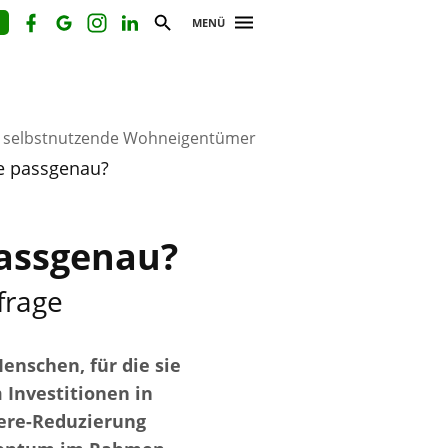
MENÜ
r selbstnutzende Wohneigentümer
e passgenau?
passgenau?
frage
enschen, für die sie
 Investitionen in
ere-Reduzierung