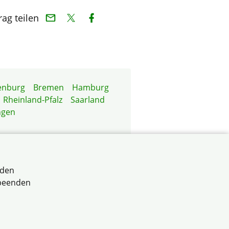
rag teilen
enburg
Bremen
Hamburg
Rheinland-Pfalz
Saarland
ngen
rden
 beenden
erband für selbstnutzende