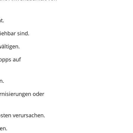
t.
iehbar sind.
ältigen.
opps auf
n.
rnisierungen oder
osten verursachen.
en.