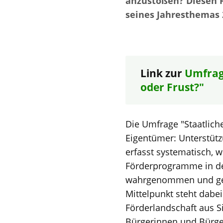
anzustoßen? Diesen 
seines Jahresthemas 
Link zur
Umfrag
oder Frust?"‌
Die Umfrage "Staatlich
Eigentümer: Unterstütz
erfasst systematisch, w
Förderprogramme in de
wahrgenommen und ge
Mittelpunkt steht dabei
Förderlandschaft aus S
Bürgerinnen und Bürg