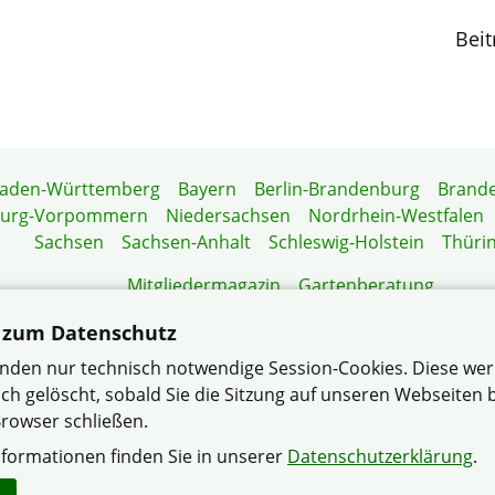
Beit
aden-Württemberg
Bayern
Berlin-Brandenburg
Brand
burg-Vorpommern
Niedersachsen
Nordrhein-Westfalen
Sachsen
Sachsen-Anhalt
Schleswig-Holstein
Thüri
Mitgliedermagazin
Gartenberatung
 zum Datenschutz
nden nur technisch notwendige Session-Cookies. Diese we
ch gelöscht, sobald Sie die Sitzung auf unseren Webseiten
 e.V. |
Datenschutzerklärung
– … der bundesweit größte V
rowser schließen.
Wohneigentümer
nformationen finden Sie in unserer
Datenschutzerklärung
.
Haftungshinweise
Impressum
Sitemap
Kontakt