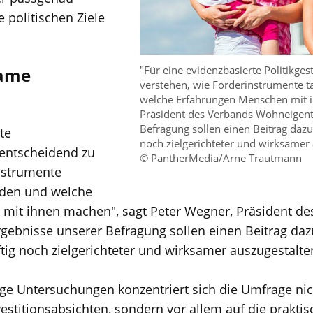
e politischen Ziele
"Für eine evidenzbasierte Politikges
same
verstehen, wie Förderinstrumente t
welche Erfahrungen Menschen mit i
Präsident des Verbands Wohneigent
Befragung sollen einen Beitrag daz
te
noch zielgerichteter und wirksamer
s entscheidend zu
© PantherMedia/Arne Trautmann
nstrumente
rden und welche
mit ihnen machen", sagt Peter Wegner, Präsident de
ebnisse unserer Befragung sollen einen Beitrag dazu
g noch zielgerichteter und wirksamer auszugestalte
rige Untersuchungen konzentriert sich die Umfrage ni
vestitionsabsichten, sondern vor allem auf die prakt