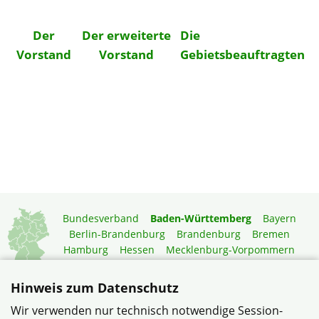
Der
Der erweiterte
Die
Vorstand
Vorstand
Gebietsbeauftragten
Bundesverband
Baden-Württemberg
Bayern
Berlin-Brandenburg
Brandenburg
Bremen
Hamburg
Hessen
Mecklenburg-Vorpommern
Niedersachsen
Nordrhein-Westfalen
Rheinland-Pfalz
Saarland
Sachsen
Hinweis zum Datenschutz
Sachsen-Anhalt
Schleswig-Holstein
Thüringen
Wir verwenden nur technisch notwendige Session-