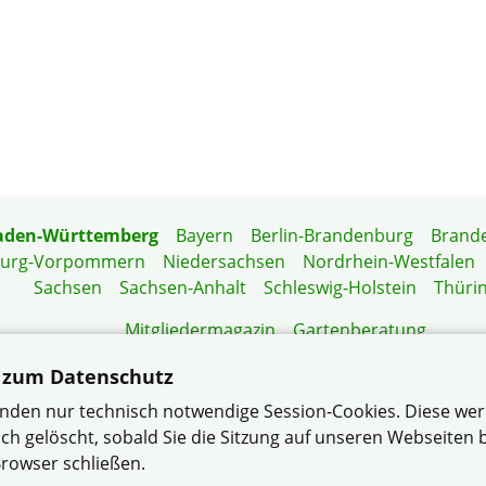
aden-Württemberg
Bayern
Berlin-Brandenburg
Brand
burg-Vorpommern
Niedersachsen
Nordrhein-Westfalen
Sachsen
Sachsen-Anhalt
Schleswig-Holstein
Thüri
Mitgliedermagazin
Gartenberatung
 zum Datenschutz
nden nur technisch notwendige Session-Cookies. Diese we
rgemeinschaft Mannheim-Blumenau e.V. im Verband Wohn
ch gelöscht, sobald Sie die Sitzung auf unseren Webseiten
rowser schließen.
e.V.