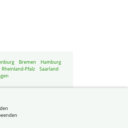
enburg
Bremen
Hamburg
Rheinland-Pfalz
Saarland
ngen
rden
eigentum Baden-Württemberg
 beenden