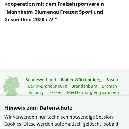
Kooperation mit dem Freizeitsportverein
"Mannheim-Blumenau Freizeit Sport und
Gesundheit 2020 e.V."
Bundesverband
Baden-Württemberg
Bayern
Berlin-Brandenburg
Brandenburg
Bremen
Hamburg
Hessen
Mecklenburg-Vorpommern
Niedersachsen
Nordrhein-Westfalen
Rheinland-Pfalz
Saarland
Sachsen
Hinweis zum Datenschutz
Sachsen-Anhalt
Schleswig-Holstein
Thüringen
Wir verwenden nur technisch notwendige Session-
Mitgliedermagazin
Gartenberatung
Cookies. Diese werden automatisch gelöscht, sobald