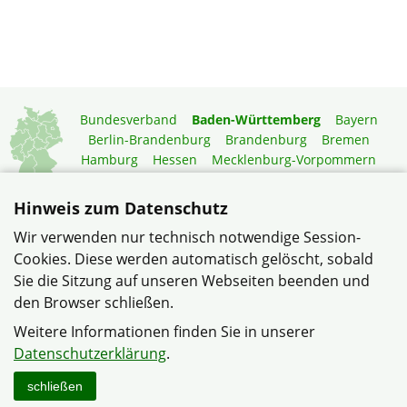
Bundesverband
Baden-Württemberg
Bayern
Berlin-Brandenburg
Brandenburg
Bremen
Hamburg
Hessen
Mecklenburg-Vorpommern
Niedersachsen
Nordrhein-Westfalen
Rheinland-Pfalz
Saarland
Sachsen
Hinweis zum Datenschutz
Sachsen-Anhalt
Schleswig-Holstein
Thüringen
Wir verwenden nur technisch notwendige Session-
Mitgliedermagazin
Gartenberatung
Cookies. Diese werden automatisch gelöscht, sobald
Sie die Sitzung auf unseren Webseiten beenden und
den Browser schließen.
© Siedler- und Eigenheimergemeinschaft Mannheim-
Blumenau e.V. im Verband Wohneigentum Baden-
Weitere Informationen finden Sie in unserer
Württemberg e.V.
Datenschutzerklärung
.
Datenschutzerklärung
Impressum
Sitemap
Kontakt
schließen