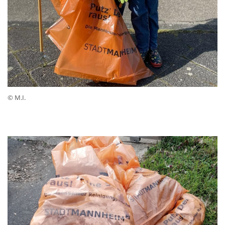
© M.I.