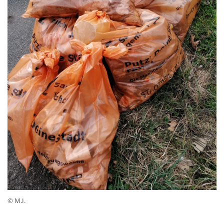
© M.I.