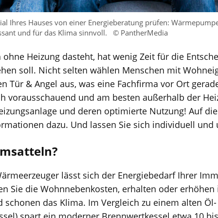
zial Ihres Hauses von einer Energieberatung prüfen: Wärmepumpe
essant und für das Klima sinnvoll.
© PantherMedia
 ohne Heizung dasteht, hat wenig Zeit für die Entsch
gehen soll. Nicht selten wählen Menschen mit Wohne
n Tür & Angel aus, was eine Fachfirma vor Ort gerade
h vorausschauend und am besten außerhalb der Heizp
izungsanlage und deren optimierte Nutzung! Auf diese
rmationen dazu. Und lassen Sie sich individuell und
umsatteln?
Wärmeerzeuger lässt sich der Energiebedarf Ihrer Im
en Sie die Wohnnebenkosten, erhalten oder erhöhen 
 schonen das Klima. Im Vergleich zu einem alten Öl-
sel) spart ein moderner Brennwertkessel etwa 10 bis 