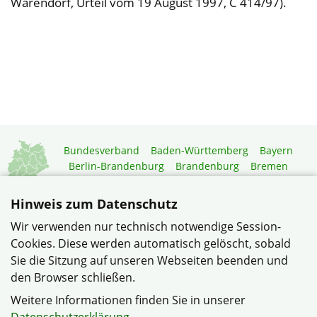
Warendorf, Urteil vom 19 August 1997, C 414/97).
Bundesverband
Baden-Württemberg
Bayern
Berlin-Brandenburg
Brandenburg
Bremen
Hamburg
Hessen
Mecklenburg-Vorpommern
Niedersachsen
Nordrhein-Westfalen
Hinweis zum Datenschutz
Rheinland-Pfalz
Saarland
Sachsen
Wir verwenden nur technisch notwendige Session-
Sachsen-Anhalt
Schleswig-Holstein
Thüringen
Cookies. Diese werden automatisch gelöscht, sobald
Mitgliedermagazin
Gartenberatung
Sie die Sitzung auf unseren Webseiten beenden und
den Browser schließen.
© Verband Wohneigentum Hessen e. V.
Weitere Informationen finden Sie in unserer
Datenschutzerklärung
Haftungshinweise
Impressum