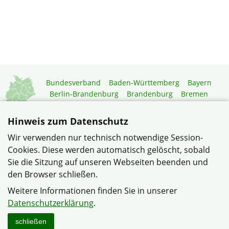
Bundesverband
Baden-Württemberg
Bayern
Berlin-Brandenburg
Brandenburg
Bremen
Hamburg
Hessen
Mecklenburg-Vorpommern
Niedersachsen
Nordrhein-Westfalen
Hinweis zum Datenschutz
Rheinland-Pfalz
Saarland
Sachsen
Wir verwenden nur technisch notwendige Session-
Sachsen-Anhalt
Schleswig-Holstein
Thüringen
Cookies. Diese werden automatisch gelöscht, sobald
Mitgliedermagazin
Gartenberatung
Sie die Sitzung auf unseren Webseiten beenden und
den Browser schließen.
© Verband Wohneigentum Hessen e. V.
Weitere Informationen finden Sie in unserer
Datenschutzerklärung
Haftungshinweise
Impressum
Datenschutzerklärung
.
Sitemap
Kontakt
schließen