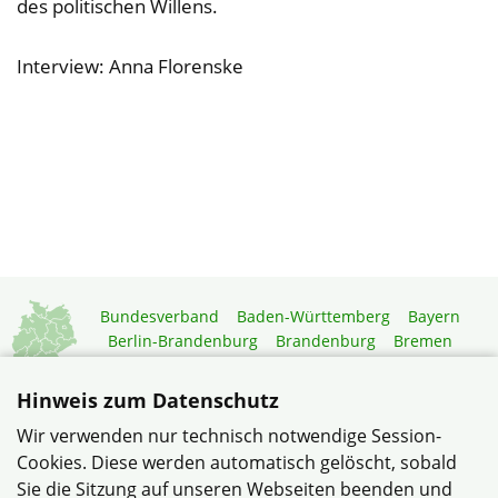
des politischen Willens.
Interview: Anna Florenske
Bundesverband
Baden-Württemberg
Bayern
Berlin-Brandenburg
Brandenburg
Bremen
Hamburg
Hessen
Mecklenburg-Vorpommern
Niedersachsen
Nordrhein-Westfalen
Hinweis zum Datenschutz
Rheinland-Pfalz
Saarland
Sachsen
Wir verwenden nur technisch notwendige Session-
Sachsen-Anhalt
Schleswig-Holstein
Thüringen
Cookies. Diese werden automatisch gelöscht, sobald
Mitgliedermagazin
Gartenberatung
Sie die Sitzung auf unseren Webseiten beenden und