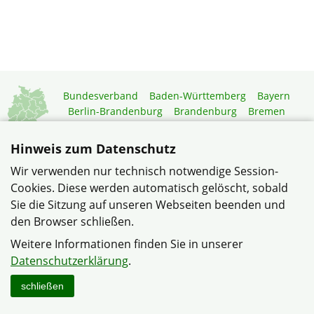
Bundesverband
Baden-Württemberg
Bayern
Berlin-Brandenburg
Brandenburg
Bremen
Hamburg
Hessen
Mecklenburg-Vorpommern
Niedersachsen
Nordrhein-Westfalen
Hinweis zum Datenschutz
Rheinland-Pfalz
Saarland
Sachsen
Wir verwenden nur technisch notwendige Session-
Sachsen-Anhalt
Schleswig-Holstein
Thüringen
Cookies. Diese werden automatisch gelöscht, sobald
Mitgliedermagazin
Gartenberatung
Sie die Sitzung auf unseren Webseiten beenden und
den Browser schließen.
© Verband Wohneigentum Hessen e. V.
Weitere Informationen finden Sie in unserer
Datenschutzerklärung
Haftungshinweise
Impressum
Datenschutzerklärung
.
Sitemap
Kontakt
schließen