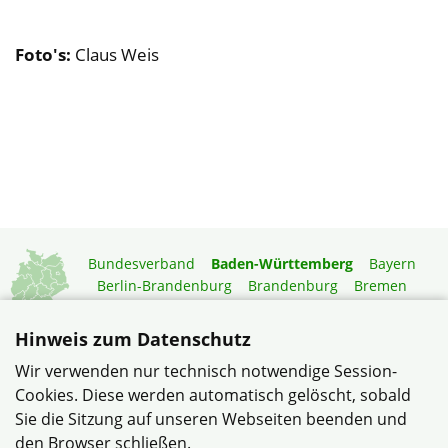
Foto's:
Claus Weis
Bundesverband
Baden-Württemberg
Bayern
Berlin-Brandenburg
Brandenburg
Bremen
Hamburg
Hessen
Mecklenburg-Vorpommern
Niedersachsen
Nordrhein-Westfalen
Hinweis zum Datenschutz
Rheinland-Pfalz
Saarland
Sachsen
Wir verwenden nur technisch notwendige Session-
Sachsen-Anhalt
Schleswig-Holstein
Thüringen
Cookies. Diese werden automatisch gelöscht, sobald
Mitgliedermagazin
Gartenberatung
Sie die Sitzung auf unseren Webseiten beenden und
den Browser schließen.