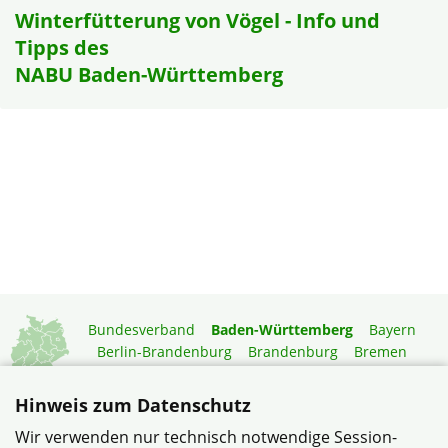
Winterfütterung von Vögel - Info und
Tipps des
NABU Baden-Württemberg
Bundesverband
Baden-Württemberg
Bayern
Berlin-Brandenburg
Brandenburg
Bremen
Hamburg
Hessen
Mecklenburg-Vorpommern
Niedersachsen
Nordrhein-Westfalen
Hinweis zum Datenschutz
Rheinland-Pfalz
Saarland
Sachsen
Wir verwenden nur technisch notwendige Session-
Sachsen-Anhalt
Schleswig-Holstein
Thüringen