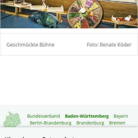
Geschmückte Bühne
Foto: Renate Köder
Bundesverband
Baden-Württemberg
Bayern
Berlin-Brandenburg
Brandenburg
Bremen
Hamburg
Hessen
Mecklenburg-Vorpommern
Niedersachsen
Nordrhein-Westfalen