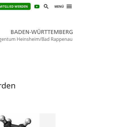
MITGLIED WERDEN
MENÜ
gentum Heinsheim/Bad Rappenau
erden