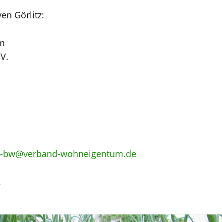
en Görlitz:
m
V.
g-bw@verband-wohneigentum.de
.