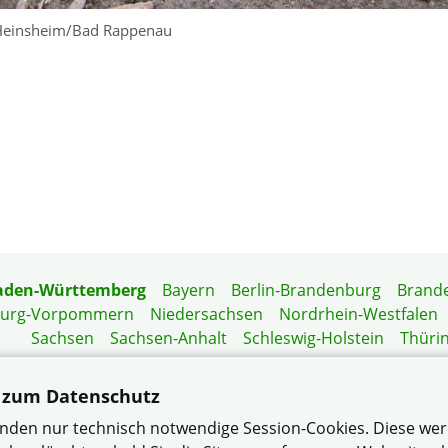
Heinsheim/Bad Rappenau
aden-Württemberg
Bayern
Berlin-Brandenburg
Brand
burg-Vorpommern
Niedersachsen
Nordrhein-Westfalen
Sachsen
Sachsen-Anhalt
Schleswig-Holstein
Thüri
Mitgliedermagazin
Gartenberatung
 zum Datenschutz
nden nur technisch notwendige Session-Cookies. Diese we