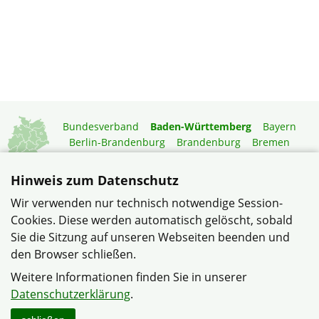
Bundesverband
Baden-Württemberg
Bayern
Berlin-Brandenburg
Brandenburg
Bremen
Hamburg
Hessen
Mecklenburg-Vorpommern
Niedersachsen
Nordrhein-Westfalen
Hinweis zum Datenschutz
Rheinland-Pfalz
Saarland
Sachsen
Wir verwenden nur technisch notwendige Session-
Sachsen-Anhalt
Schleswig-Holstein
Thüringen
Cookies. Diese werden automatisch gelöscht, sobald
Mitgliedermagazin
Gartenberatung
Sie die Sitzung auf unseren Webseiten beenden und
den Browser schließen.
© Verband Wohneigentum Heinsheim/Bad Rappenau im
Weitere Informationen finden Sie in unserer
Verband Wohneigentum Baden-Württemberg e.V.
Datenschutzerklärung
.
Datenschutzerklärung
Impressum
Sitemap
Kontakt