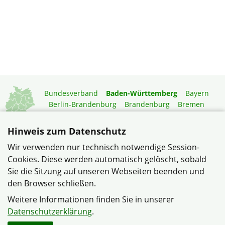
Bundesverband
Baden-Württemberg
Bayern
Berlin-Brandenburg
Brandenburg
Bremen
Hamburg
Hessen
Mecklenburg-Vorpommern
Niedersachsen
Nordrhein-Westfalen
Hinweis zum Datenschutz
Rheinland-Pfalz
Saarland
Sachsen
Wir verwenden nur technisch notwendige Session-
Sachsen-Anhalt
Schleswig-Holstein
Thüringen
Cookies. Diese werden automatisch gelöscht, sobald
Mitgliedermagazin
Gartenberatung
Sie die Sitzung auf unseren Webseiten beenden und
den Browser schließen.
© Verband Wohneigentum Heinsheim/Bad Rappenau im
Weitere Informationen finden Sie in unserer
Verband Wohneigentum Baden-Württemberg e.V.
Datenschutzerklärung
.
Datenschutzerklärung
Impressum
Sitemap
Kontakt