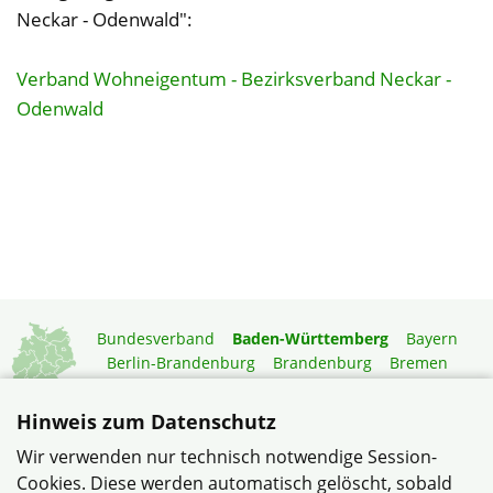
Neckar - Odenwald":
Verband Wohneigentum - Bezirksverband Neckar -
Odenwald
Bundesverband
Baden-Württemberg
Bayern
Berlin-Brandenburg
Brandenburg
Bremen
Hamburg
Hessen
Mecklenburg-Vorpommern
Niedersachsen
Nordrhein-Westfalen
Hinweis zum Datenschutz
Rheinland-Pfalz
Saarland
Sachsen
Wir verwenden nur technisch notwendige Session-
Sachsen-Anhalt
Schleswig-Holstein
Thüringen
Cookies. Diese werden automatisch gelöscht, sobald