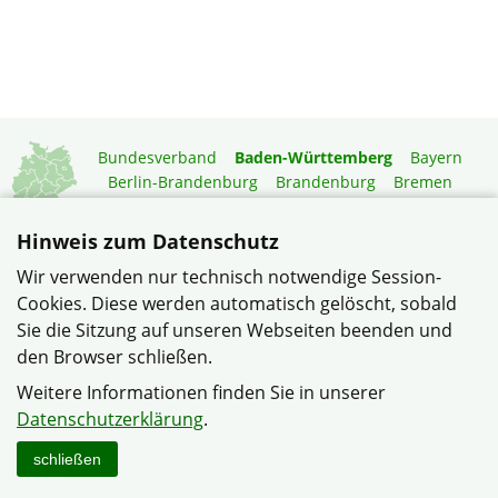
Bundesverband
Baden-Württemberg
Bayern
Berlin-Brandenburg
Brandenburg
Bremen
Hamburg
Hessen
Mecklenburg-Vorpommern
Niedersachsen
Nordrhein-Westfalen
Hinweis zum Datenschutz
Rheinland-Pfalz
Saarland
Sachsen
Wir verwenden nur technisch notwendige Session-
Sachsen-Anhalt
Schleswig-Holstein
Thüringen
Cookies. Diese werden automatisch gelöscht, sobald
Mitgliedermagazin
Gartenberatung
Sie die Sitzung auf unseren Webseiten beenden und
den Browser schließen.
© Verband Wohneigentum Heinsheim/Bad Rappenau im
Weitere Informationen finden Sie in unserer
Verband Wohneigentum Baden-Württemberg e.V.
Datenschutzerklärung
.
Datenschutzerklärung
Impressum
Sitemap
Kontakt
schließen