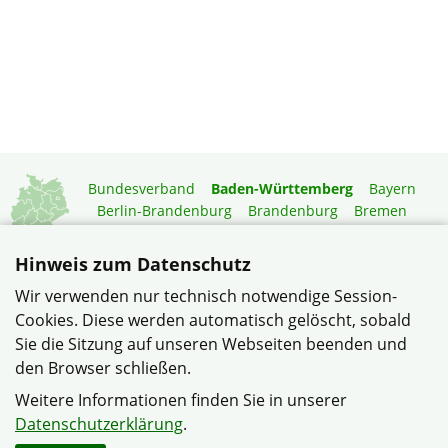
Bundesverband
Baden-Württemberg
Bayern
Berlin-Brandenburg
Brandenburg
Bremen
Hamburg
Hessen
Mecklenburg-Vorpommern
Niedersachsen
Nordrhein-Westfalen
Hinweis zum Datenschutz
Rheinland-Pfalz
Saarland
Sachsen
Wir verwenden nur technisch notwendige Session-
Sachsen-Anhalt
Schleswig-Holstein
Thüringen
Cookies. Diese werden automatisch gelöscht, sobald
Mitgliedermagazin
Gartenberatung
Sie die Sitzung auf unseren Webseiten beenden und
den Browser schließen.
© Verband Wohneigentum Heinsheim/Bad Rappenau im
Weitere Informationen finden Sie in unserer
Verband Wohneigentum Baden-Württemberg e.V.
Datenschutzerklärung
.
Datenschutzerklärung
Impressum
Sitemap
Kontakt