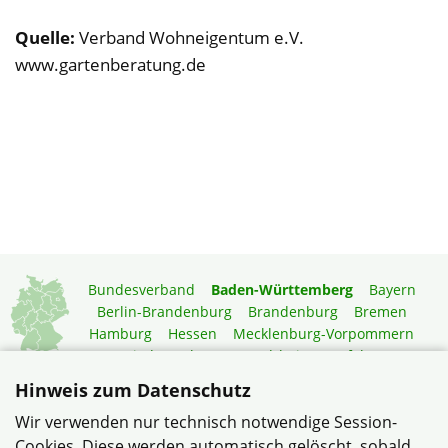
Quelle:
Verband Wohneigentum e.V.
www.gartenberatung.de
Bundesverband
Baden-Württemberg
Bayern
Berlin-Brandenburg
Brandenburg
Bremen
Hamburg
Hessen
Mecklenburg-Vorpommern
Niedersachsen
Nordrhein-Westfalen
Rheinland-Pfalz
Saarland
Sachsen
Hinweis zum Datenschutz
Sachsen-Anhalt
Schleswig-Holstein
Thüringen
Wir verwenden nur technisch notwendige Session-
Mitgliedermagazin
Gartenberatung
Cookies. Diese werden automatisch gelöscht, sobald