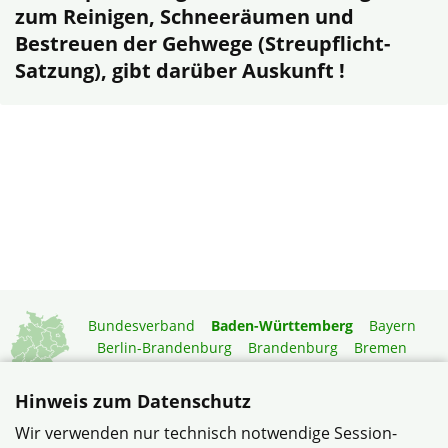
zum Reinigen, Schneeräumen und
Bestreuen der Gehwege (Streupflicht-
Satzung), gibt darüber Auskunft !
Bundesverband
Baden-Württemberg
Bayern
Berlin-Brandenburg
Brandenburg
Bremen
Hamburg
Hessen
Mecklenburg-Vorpommern
Niedersachsen
Nordrhein-Westfalen
Hinweis zum Datenschutz
Rheinland-Pfalz
Saarland
Sachsen
Wir verwenden nur technisch notwendige Session-
Sachsen-Anhalt
Schleswig-Holstein
Thüringen